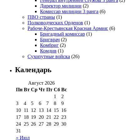
Генерал внутренней службы 3 ранга
(2)
Директор милиции
(2)
Комиссар милиции 3 ранга
(6)
ПВО страны
(1)
Полководческих Орденов
(1)
Рабоче-Крестьянская Красная Армия:
(6)
Бригадный комиссар
(1)
Бригврач
(2)
Комбриг
(2)
Комдив
(1)
Сухопутные войска
(26)
Календарь
Август 2026
Пн
Вт
Ср
Чт
Пт
Сб
Вс
1
2
3
4
5
6
7
8
9
10
11
12
13
14
15
16
17
18
19
20
21
22
23
24
25
26
27
28
29
30
31
« Июл