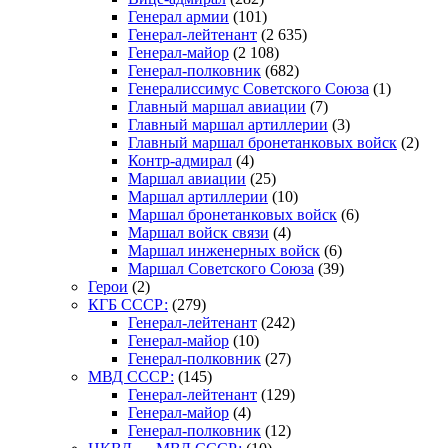
Генерал армии
(101)
Генерал-лейтенант
(2 635)
Генерал-майор
(2 108)
Генерал-полковник
(682)
Генералиссимус Советского Союза
(1)
Главный маршал авиации
(7)
Главный маршал артиллерии
(3)
Главный маршал бронетанковых войск
(2)
Контр-адмирал
(4)
Маршал авиации
(25)
Маршал артиллерии
(10)
Маршал бронетанковых войск
(6)
Маршал войск связи
(4)
Маршал инженерных войск
(6)
Маршал Советского Союза
(39)
Герои
(2)
КГБ СССР:
(279)
Генерал-лейтенант
(242)
Генерал-майор
(10)
Генерал-полковник
(27)
МВД СССР:
(145)
Генерал-лейтенант
(129)
Генерал-майор
(4)
Генерал-полковник
(12)