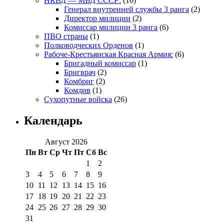
НКВД — МВД СССР:
(10)
Генерал внутренней службы 3 ранга
(2)
Директор милиции
(2)
Комиссар милиции 3 ранга
(6)
ПВО страны
(1)
Полководческих Орденов
(1)
Рабоче-Крестьянская Красная Армия:
(6)
Бригадный комиссар
(1)
Бригврач
(2)
Комбриг
(2)
Комдив
(1)
Сухопутные войска
(26)
Календарь
Август 2026
Пн
Вт
Ср
Чт
Пт
Сб
Вс
1
2
3
4
5
6
7
8
9
10
11
12
13
14
15
16
17
18
19
20
21
22
23
24
25
26
27
28
29
30
31