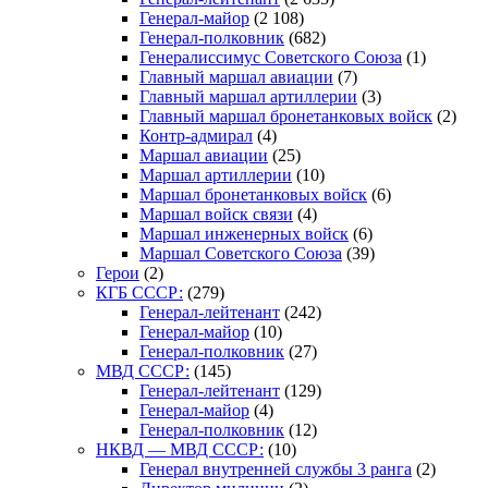
Генерал-майор
(2 108)
Генерал-полковник
(682)
Генералиссимус Советского Союза
(1)
Главный маршал авиации
(7)
Главный маршал артиллерии
(3)
Главный маршал бронетанковых войск
(2)
Контр-адмирал
(4)
Маршал авиации
(25)
Маршал артиллерии
(10)
Маршал бронетанковых войск
(6)
Маршал войск связи
(4)
Маршал инженерных войск
(6)
Маршал Советского Союза
(39)
Герои
(2)
КГБ СССР:
(279)
Генерал-лейтенант
(242)
Генерал-майор
(10)
Генерал-полковник
(27)
МВД СССР:
(145)
Генерал-лейтенант
(129)
Генерал-майор
(4)
Генерал-полковник
(12)
НКВД — МВД СССР:
(10)
Генерал внутренней службы 3 ранга
(2)