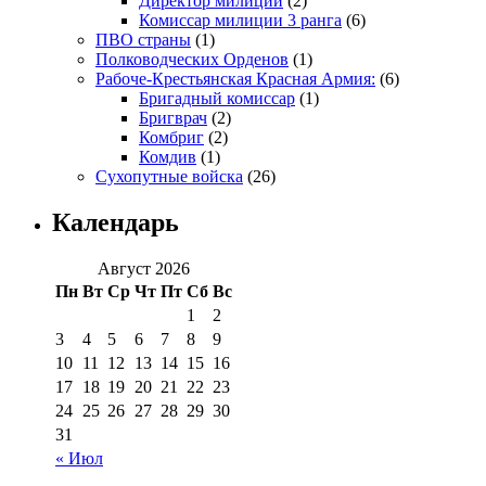
Директор милиции
(2)
Комиссар милиции 3 ранга
(6)
ПВО страны
(1)
Полководческих Орденов
(1)
Рабоче-Крестьянская Красная Армия:
(6)
Бригадный комиссар
(1)
Бригврач
(2)
Комбриг
(2)
Комдив
(1)
Сухопутные войска
(26)
Календарь
Август 2026
Пн
Вт
Ср
Чт
Пт
Сб
Вс
1
2
3
4
5
6
7
8
9
10
11
12
13
14
15
16
17
18
19
20
21
22
23
24
25
26
27
28
29
30
31
« Июл