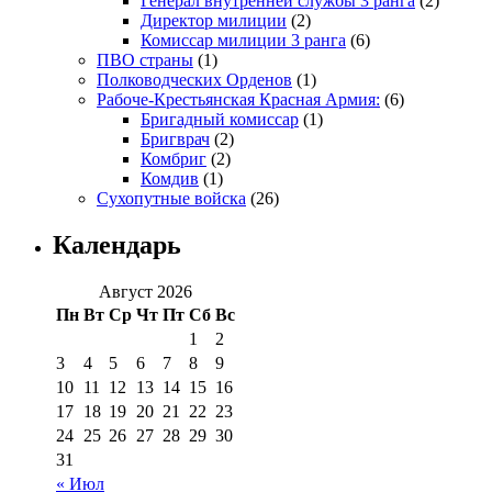
Генерал внутренней службы 3 ранга
(2)
Директор милиции
(2)
Комиссар милиции 3 ранга
(6)
ПВО страны
(1)
Полководческих Орденов
(1)
Рабоче-Крестьянская Красная Армия:
(6)
Бригадный комиссар
(1)
Бригврач
(2)
Комбриг
(2)
Комдив
(1)
Сухопутные войска
(26)
Календарь
Август 2026
Пн
Вт
Ср
Чт
Пт
Сб
Вс
1
2
3
4
5
6
7
8
9
10
11
12
13
14
15
16
17
18
19
20
21
22
23
24
25
26
27
28
29
30
31
« Июл