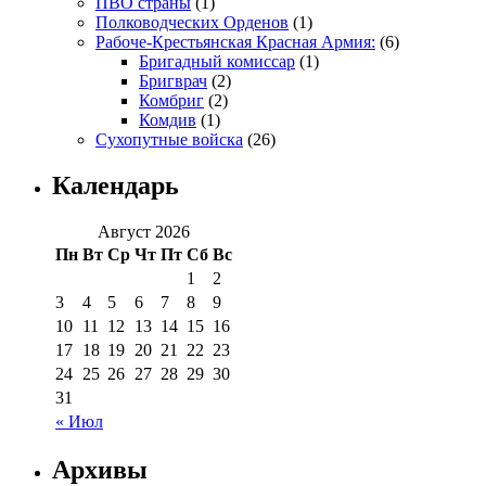
ПВО страны
(1)
Полководческих Орденов
(1)
Рабоче-Крестьянская Красная Армия:
(6)
Бригадный комиссар
(1)
Бригврач
(2)
Комбриг
(2)
Комдив
(1)
Сухопутные войска
(26)
Календарь
Август 2026
Пн
Вт
Ср
Чт
Пт
Сб
Вс
1
2
3
4
5
6
7
8
9
10
11
12
13
14
15
16
17
18
19
20
21
22
23
24
25
26
27
28
29
30
31
« Июл
Архивы