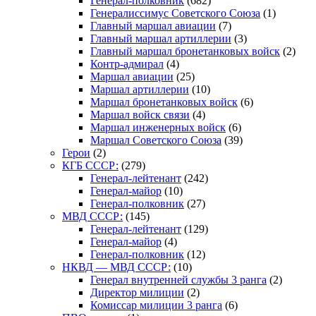
Генерал-полковник
(682)
Генералиссимус Советского Союза
(1)
Главный маршал авиации
(7)
Главный маршал артиллерии
(3)
Главный маршал бронетанковых войск
(2)
Контр-адмирал
(4)
Маршал авиации
(25)
Маршал артиллерии
(10)
Маршал бронетанковых войск
(6)
Маршал войск связи
(4)
Маршал инженерных войск
(6)
Маршал Советского Союза
(39)
Герои
(2)
КГБ СССР:
(279)
Генерал-лейтенант
(242)
Генерал-майор
(10)
Генерал-полковник
(27)
МВД СССР:
(145)
Генерал-лейтенант
(129)
Генерал-майор
(4)
Генерал-полковник
(12)
НКВД — МВД СССР:
(10)
Генерал внутренней службы 3 ранга
(2)
Директор милиции
(2)
Комиссар милиции 3 ранга
(6)