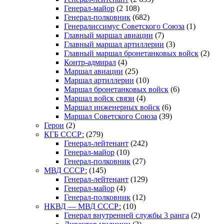
Генерал-майор
(2 108)
Генерал-полковник
(682)
Генералиссимус Советского Союза
(1)
Главный маршал авиации
(7)
Главный маршал артиллерии
(3)
Главный маршал бронетанковых войск
(2)
Контр-адмирал
(4)
Маршал авиации
(25)
Маршал артиллерии
(10)
Маршал бронетанковых войск
(6)
Маршал войск связи
(4)
Маршал инженерных войск
(6)
Маршал Советского Союза
(39)
Герои
(2)
КГБ СССР:
(279)
Генерал-лейтенант
(242)
Генерал-майор
(10)
Генерал-полковник
(27)
МВД СССР:
(145)
Генерал-лейтенант
(129)
Генерал-майор
(4)
Генерал-полковник
(12)
НКВД — МВД СССР:
(10)
Генерал внутренней службы 3 ранга
(2)