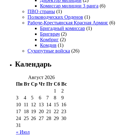
Директор милиции
(2)
Комиссар милиции 3 ранга
(6)
ПВО страны
(1)
Полководческих Орденов
(1)
Рабоче-Крестьянская Красная Армия:
(6)
Бригадный комиссар
(1)
Бригврач
(2)
Комбриг
(2)
Комдив
(1)
Сухопутные войска
(26)
Календарь
Август 2026
Пн
Вт
Ср
Чт
Пт
Сб
Вс
1
2
3
4
5
6
7
8
9
10
11
12
13
14
15
16
17
18
19
20
21
22
23
24
25
26
27
28
29
30
31
« Июл