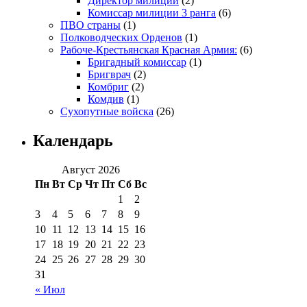
Директор милиции
(2)
Комиссар милиции 3 ранга
(6)
ПВО страны
(1)
Полководческих Орденов
(1)
Рабоче-Крестьянская Красная Армия:
(6)
Бригадный комиссар
(1)
Бригврач
(2)
Комбриг
(2)
Комдив
(1)
Сухопутные войска
(26)
Календарь
Август 2026
Пн
Вт
Ср
Чт
Пт
Сб
Вс
1
2
3
4
5
6
7
8
9
10
11
12
13
14
15
16
17
18
19
20
21
22
23
24
25
26
27
28
29
30
31
« Июл