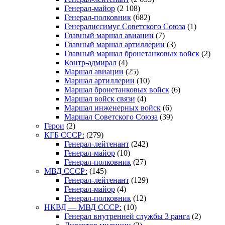
Генерал-майор
(2 108)
Генерал-полковник
(682)
Генералиссимус Советского Союза
(1)
Главный маршал авиации
(7)
Главный маршал артиллерии
(3)
Главный маршал бронетанковых войск
(2)
Контр-адмирал
(4)
Маршал авиации
(25)
Маршал артиллерии
(10)
Маршал бронетанковых войск
(6)
Маршал войск связи
(4)
Маршал инженерных войск
(6)
Маршал Советского Союза
(39)
Герои
(2)
КГБ СССР:
(279)
Генерал-лейтенант
(242)
Генерал-майор
(10)
Генерал-полковник
(27)
МВД СССР:
(145)
Генерал-лейтенант
(129)
Генерал-майор
(4)
Генерал-полковник
(12)
НКВД — МВД СССР:
(10)
Генерал внутренней службы 3 ранга
(2)