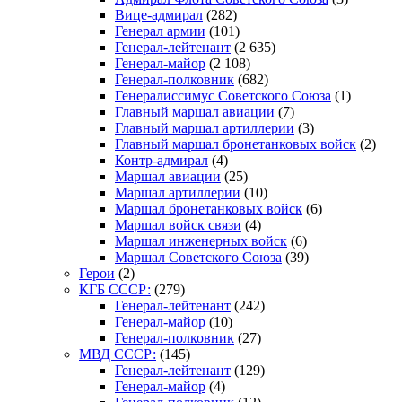
Вице-адмирал
(282)
Генерал армии
(101)
Генерал-лейтенант
(2 635)
Генерал-майор
(2 108)
Генерал-полковник
(682)
Генералиссимус Советского Союза
(1)
Главный маршал авиации
(7)
Главный маршал артиллерии
(3)
Главный маршал бронетанковых войск
(2)
Контр-адмирал
(4)
Маршал авиации
(25)
Маршал артиллерии
(10)
Маршал бронетанковых войск
(6)
Маршал войск связи
(4)
Маршал инженерных войск
(6)
Маршал Советского Союза
(39)
Герои
(2)
КГБ СССР:
(279)
Генерал-лейтенант
(242)
Генерал-майор
(10)
Генерал-полковник
(27)
МВД СССР:
(145)
Генерал-лейтенант
(129)
Генерал-майор
(4)