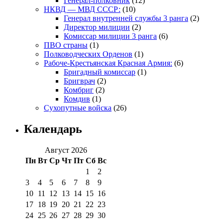
Генерал-полковник
(12)
НКВД — МВД СССР:
(10)
Генерал внутренней службы 3 ранга
(2)
Директор милиции
(2)
Комиссар милиции 3 ранга
(6)
ПВО страны
(1)
Полководческих Орденов
(1)
Рабоче-Крестьянская Красная Армия:
(6)
Бригадный комиссар
(1)
Бригврач
(2)
Комбриг
(2)
Комдив
(1)
Сухопутные войска
(26)
Календарь
Август 2026
Пн
Вт
Ср
Чт
Пт
Сб
Вс
1
2
3
4
5
6
7
8
9
10
11
12
13
14
15
16
17
18
19
20
21
22
23
24
25
26
27
28
29
30