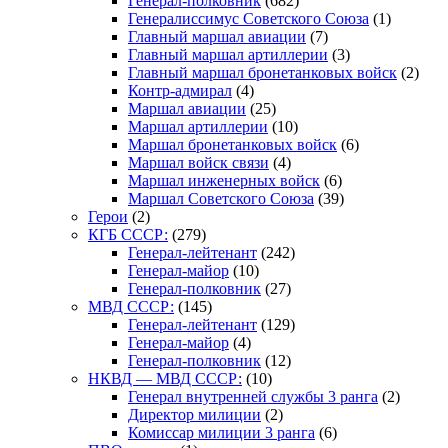
Генерал-полковник
(682)
Генералиссимус Советского Союза
(1)
Главный маршал авиации
(7)
Главный маршал артиллерии
(3)
Главный маршал бронетанковых войск
(2)
Контр-адмирал
(4)
Маршал авиации
(25)
Маршал артиллерии
(10)
Маршал бронетанковых войск
(6)
Маршал войск связи
(4)
Маршал инженерных войск
(6)
Маршал Советского Союза
(39)
Герои
(2)
КГБ СССР:
(279)
Генерал-лейтенант
(242)
Генерал-майор
(10)
Генерал-полковник
(27)
МВД СССР:
(145)
Генерал-лейтенант
(129)
Генерал-майор
(4)
Генерал-полковник
(12)
НКВД — МВД СССР:
(10)
Генерал внутренней службы 3 ранга
(2)
Директор милиции
(2)
Комиссар милиции 3 ранга
(6)