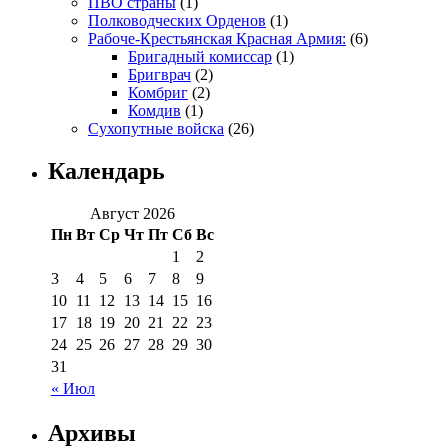
ПВО страны
(1)
Полководческих Орденов
(1)
Рабоче-Крестьянская Красная Армия:
(6)
Бригадный комиссар
(1)
Бригврач
(2)
Комбриг
(2)
Комдив
(1)
Сухопутные войска
(26)
Календарь
Август 2026
Пн
Вт
Ср
Чт
Пт
Сб
Вс
1
2
3
4
5
6
7
8
9
10
11
12
13
14
15
16
17
18
19
20
21
22
23
24
25
26
27
28
29
30
31
« Июл
Архивы