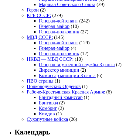
Маршал Советского Союза
(39)
Герои
(2)
КГБ СССР:
(279)
Генерал-лейтенант
(242)
Генерал-майор
(10)
Генерал-полковник
(27)
МВД СССР:
(145)
Генерал-лейтенант
(129)
Генерал-майор
(4)
Генерал-полковник
(12)
НКВД — МВД СССР:
(10)
Генерал внутренней службы 3 ранга
(2)
Директор милиции
(2)
Комиссар милиции 3 ранга
(6)
ПВО страны
(1)
Полководческих Орденов
(1)
Рабоче-Крестьянская Красная Армия:
(6)
Бригадный комиссар
(1)
Бригврач
(2)
Комбриг
(2)
Комдив
(1)
Сухопутные войска
(26)
Календарь