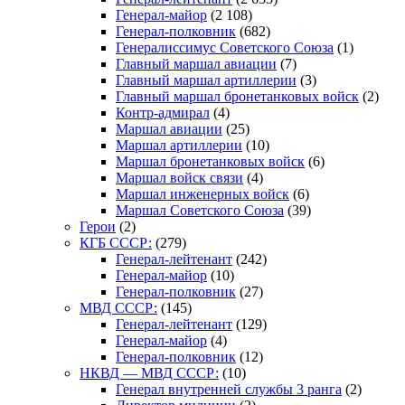
Генерал-майор
(2 108)
Генерал-полковник
(682)
Генералиссимус Советского Союза
(1)
Главный маршал авиации
(7)
Главный маршал артиллерии
(3)
Главный маршал бронетанковых войск
(2)
Контр-адмирал
(4)
Маршал авиации
(25)
Маршал артиллерии
(10)
Маршал бронетанковых войск
(6)
Маршал войск связи
(4)
Маршал инженерных войск
(6)
Маршал Советского Союза
(39)
Герои
(2)
КГБ СССР:
(279)
Генерал-лейтенант
(242)
Генерал-майор
(10)
Генерал-полковник
(27)
МВД СССР:
(145)
Генерал-лейтенант
(129)
Генерал-майор
(4)
Генерал-полковник
(12)
НКВД — МВД СССР:
(10)
Генерал внутренней службы 3 ранга
(2)