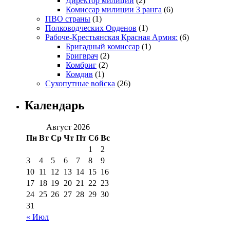
Директор милиции
(2)
Комиссар милиции 3 ранга
(6)
ПВО страны
(1)
Полководческих Орденов
(1)
Рабоче-Крестьянская Красная Армия:
(6)
Бригадный комиссар
(1)
Бригврач
(2)
Комбриг
(2)
Комдив
(1)
Сухопутные войска
(26)
Календарь
Август 2026
Пн
Вт
Ср
Чт
Пт
Сб
Вс
1
2
3
4
5
6
7
8
9
10
11
12
13
14
15
16
17
18
19
20
21
22
23
24
25
26
27
28
29
30
31
« Июл