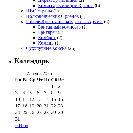
Директор милиции
(2)
Комиссар милиции 3 ранга
(6)
ПВО страны
(1)
Полководческих Орденов
(1)
Рабоче-Крестьянская Красная Армия:
(6)
Бригадный комиссар
(1)
Бригврач
(2)
Комбриг
(2)
Комдив
(1)
Сухопутные войска
(26)
Календарь
Август 2026
Пн
Вт
Ср
Чт
Пт
Сб
Вс
1
2
3
4
5
6
7
8
9
10
11
12
13
14
15
16
17
18
19
20
21
22
23
24
25
26
27
28
29
30
31
« Июл