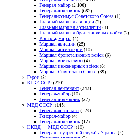
Генерал-майор
(2 108)
Генерал-полковник
(682)
Генералиссимус Советского Союза
(1)
Главный маршал авиации
(7)
Главный маршал артиллерии
(3)
Главный маршал бронетанковых войск
(2)
Контр-адмирал
(4)
Маршал авиации
(25)
Маршал артиллерии
(10)
Маршал бронетанковых войск
(6)
Маршал войск связи
(4)
Маршал инженерных войск
(6)
Маршал Советского Союза
(39)
Герои
(2)
КГБ СССР:
(279)
Генерал-лейтенант
(242)
Генерал-майор
(10)
Генерал-полковник
(27)
МВД СССР:
(145)
Генерал-лейтенант
(129)
Генерал-майор
(4)
Генерал-полковник
(12)
НКВД — МВД СССР:
(10)
Генерал внутренней службы 3 ранга
(2)