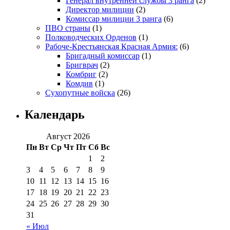
Генерал внутренней службы 3 ранга
(2)
Директор милиции
(2)
Комиссар милиции 3 ранга
(6)
ПВО страны
(1)
Полководческих Орденов
(1)
Рабоче-Крестьянская Красная Армия:
(6)
Бригадный комиссар
(1)
Бригврач
(2)
Комбриг
(2)
Комдив
(1)
Сухопутные войска
(26)
Календарь
Август 2026
Пн
Вт
Ср
Чт
Пт
Сб
Вс
1
2
3
4
5
6
7
8
9
10
11
12
13
14
15
16
17
18
19
20
21
22
23
24
25
26
27
28
29
30
31
« Июл