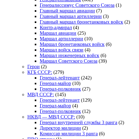
Генералиссимус Советского Союза
(1)
Главный маршал авиации
(7)
Главный маршал артиллерии
(3)
Главный маршал бронетанковых войск
(2)
Контр-адмирал
(4)
Маршал авиации
(25)
Маршал артиллерии
(10)
Маршал бронетанковых войск
(6)
Маршал войск связи
(4)
Маршал инженерных войск
(6)
Маршал Советского Союза
(39)
Герои
(2)
КГБ СССР:
(279)
Генерал-лейтенант
(242)
Генерал-майор
(10)
Генерал-полковник
(27)
МВД СССР:
(145)
Генерал-лейтенант
(129)
Генерал-майор
(4)
Генерал-полковник
(12)
НКВД — МВД СССР:
(10)
Генерал внутренней службы 3 ранга
(2)
Директор милиции
(2)
Комиссар милиции 3 ранга
(6)