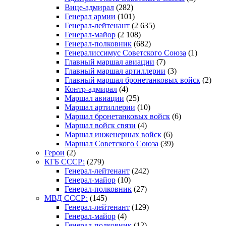
Вице-адмирал
(282)
Генерал армии
(101)
Генерал-лейтенант
(2 635)
Генерал-майор
(2 108)
Генерал-полковник
(682)
Генералиссимус Советского Союза
(1)
Главный маршал авиации
(7)
Главный маршал артиллерии
(3)
Главный маршал бронетанковых войск
(2)
Контр-адмирал
(4)
Маршал авиации
(25)
Маршал артиллерии
(10)
Маршал бронетанковых войск
(6)
Маршал войск связи
(4)
Маршал инженерных войск
(6)
Маршал Советского Союза
(39)
Герои
(2)
КГБ СССР:
(279)
Генерал-лейтенант
(242)
Генерал-майор
(10)
Генерал-полковник
(27)
МВД СССР:
(145)
Генерал-лейтенант
(129)
Генерал-майор
(4)
Генерал-полковник
(12)