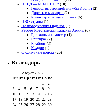
НКВД — МВД СССР:
(10)
Генерал внутренней службы 3 ранга
(2)
Директор милиции
(2)
Комиссар милиции 3 ранга
(6)
ПВО страны
(1)
Полководческих Орденов
(1)
Рабоче-Крестьянская Красная Армия:
(6)
Бригадный комиссар
(1)
Бригврач
(2)
Комбриг
(2)
Комдив
(1)
Сухопутные войска
(26)
Календарь
Август 2026
Пн
Вт
Ср
Чт
Пт
Сб
Вс
1
2
3
4
5
6
7
8
9
10
11
12
13
14
15
16
17
18
19
20
21
22
23
24
25
26
27
28
29
30