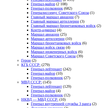
Генерал-майор
(2 108)
Генерал-полковник
(682)
Генералиссимус Советского Союза
(1)
Главный маршал авиации
(7)
Главный маршал артиллерии
(3)
Главный маршал бронетанковых войск
(2)
Контр-адмирал
(4)
Маршал авиации
(25)
Маршал артиллерии
(10)
Маршал бронетанковых войск
(6)
Маршал войск связи
(4)
Маршал инженерных войск
(6)
Маршал Советского Союза
(39)
Герои
(2)
КГБ СССР:
(279)
Генерал-лейтенант
(242)
Генерал-майор
(10)
Генерал-полковник
(27)
МВД СССР:
(145)
Генерал-лейтенант
(129)
Генерал-майор
(4)
Генерал-полковник
(12)
НКВД — МВД СССР:
(10)
Генерал внутренней службы 3 ранга
(2)