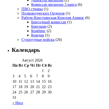
Директор милиции
(2)
Комиссар милиции 3 ранга
(6)
ПВО страны
(1)
Полководческих Орденов
(1)
Рабоче-Крестьянская Красная Армия:
(6)
Бригадный комиссар
(1)
Бригврач
(2)
Комбриг
(2)
Комдив
(1)
Сухопутные войска
(26)
Календарь
Август 2026
Пн
Вт
Ср
Чт
Пт
Сб
Вс
1
2
3
4
5
6
7
8
9
10
11
12
13
14
15
16
17
18
19
20
21
22
23
24
25
26
27
28
29
30
31
« Июл