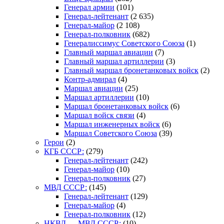
Генерал армии
(101)
Генерал-лейтенант
(2 635)
Генерал-майор
(2 108)
Генерал-полковник
(682)
Генералиссимус Советского Союза
(1)
Главный маршал авиации
(7)
Главный маршал артиллерии
(3)
Главный маршал бронетанковых войск
(2)
Контр-адмирал
(4)
Маршал авиации
(25)
Маршал артиллерии
(10)
Маршал бронетанковых войск
(6)
Маршал войск связи
(4)
Маршал инженерных войск
(6)
Маршал Советского Союза
(39)
Герои
(2)
КГБ СССР:
(279)
Генерал-лейтенант
(242)
Генерал-майор
(10)
Генерал-полковник
(27)
МВД СССР:
(145)
Генерал-лейтенант
(129)
Генерал-майор
(4)
Генерал-полковник
(12)
НКВД — МВД СССР:
(10)