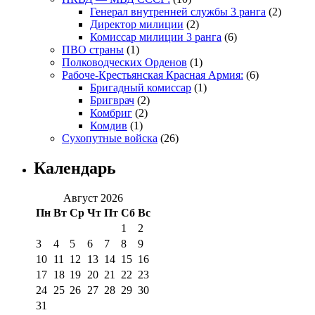
Генерал внутренней службы 3 ранга
(2)
Директор милиции
(2)
Комиссар милиции 3 ранга
(6)
ПВО страны
(1)
Полководческих Орденов
(1)
Рабоче-Крестьянская Красная Армия:
(6)
Бригадный комиссар
(1)
Бригврач
(2)
Комбриг
(2)
Комдив
(1)
Сухопутные войска
(26)
Календарь
Август 2026
Пн
Вт
Ср
Чт
Пт
Сб
Вс
1
2
3
4
5
6
7
8
9
10
11
12
13
14
15
16
17
18
19
20
21
22
23
24
25
26
27
28
29
30
31