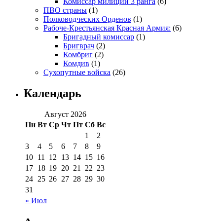
Комиссар милиции 3 ранга
(6)
ПВО страны
(1)
Полководческих Орденов
(1)
Рабоче-Крестьянская Красная Армия:
(6)
Бригадный комиссар
(1)
Бригврач
(2)
Комбриг
(2)
Комдив
(1)
Сухопутные войска
(26)
Календарь
Август 2026
Пн
Вт
Ср
Чт
Пт
Сб
Вс
1
2
3
4
5
6
7
8
9
10
11
12
13
14
15
16
17
18
19
20
21
22
23
24
25
26
27
28
29
30
31
« Июл