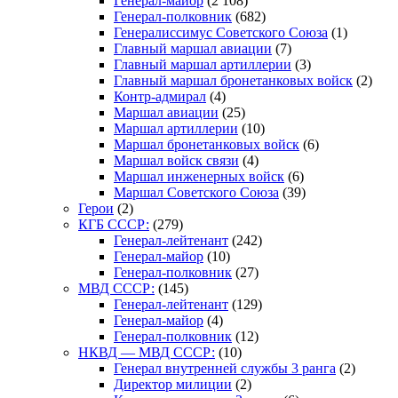
Генерал-майор
(2 108)
Генерал-полковник
(682)
Генералиссимус Советского Союза
(1)
Главный маршал авиации
(7)
Главный маршал артиллерии
(3)
Главный маршал бронетанковых войск
(2)
Контр-адмирал
(4)
Маршал авиации
(25)
Маршал артиллерии
(10)
Маршал бронетанковых войск
(6)
Маршал войск связи
(4)
Маршал инженерных войск
(6)
Маршал Советского Союза
(39)
Герои
(2)
КГБ СССР:
(279)
Генерал-лейтенант
(242)
Генерал-майор
(10)
Генерал-полковник
(27)
МВД СССР:
(145)
Генерал-лейтенант
(129)
Генерал-майор
(4)
Генерал-полковник
(12)
НКВД — МВД СССР:
(10)
Генерал внутренней службы 3 ранга
(2)
Директор милиции
(2)