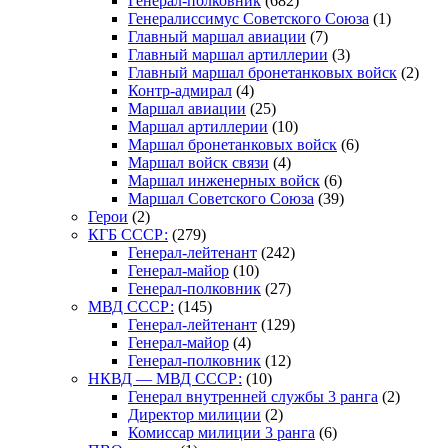
Генерал-полковник
(682)
Генералиссимус Советского Союза
(1)
Главный маршал авиации
(7)
Главный маршал артиллерии
(3)
Главный маршал бронетанковых войск
(2)
Контр-адмирал
(4)
Маршал авиации
(25)
Маршал артиллерии
(10)
Маршал бронетанковых войск
(6)
Маршал войск связи
(4)
Маршал инженерных войск
(6)
Маршал Советского Союза
(39)
Герои
(2)
КГБ СССР:
(279)
Генерал-лейтенант
(242)
Генерал-майор
(10)
Генерал-полковник
(27)
МВД СССР:
(145)
Генерал-лейтенант
(129)
Генерал-майор
(4)
Генерал-полковник
(12)
НКВД — МВД СССР:
(10)
Генерал внутренней службы 3 ранга
(2)
Директор милиции
(2)
Комиссар милиции 3 ранга
(6)