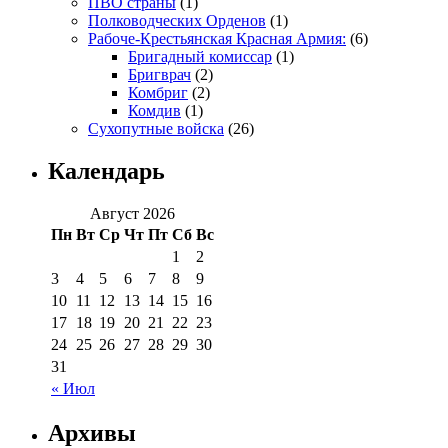
ПВО страны
(1)
Полководческих Орденов
(1)
Рабоче-Крестьянская Красная Армия:
(6)
Бригадный комиссар
(1)
Бригврач
(2)
Комбриг
(2)
Комдив
(1)
Сухопутные войска
(26)
Календарь
Август 2026
Пн
Вт
Ср
Чт
Пт
Сб
Вс
1
2
3
4
5
6
7
8
9
10
11
12
13
14
15
16
17
18
19
20
21
22
23
24
25
26
27
28
29
30
31
« Июл
Архивы