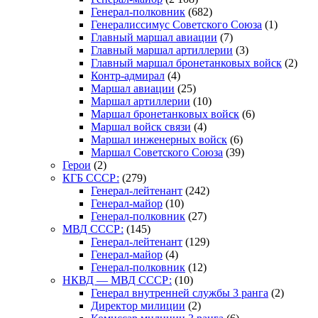
Генерал-полковник
(682)
Генералиссимус Советского Союза
(1)
Главный маршал авиации
(7)
Главный маршал артиллерии
(3)
Главный маршал бронетанковых войск
(2)
Контр-адмирал
(4)
Маршал авиации
(25)
Маршал артиллерии
(10)
Маршал бронетанковых войск
(6)
Маршал войск связи
(4)
Маршал инженерных войск
(6)
Маршал Советского Союза
(39)
Герои
(2)
КГБ СССР:
(279)
Генерал-лейтенант
(242)
Генерал-майор
(10)
Генерал-полковник
(27)
МВД СССР:
(145)
Генерал-лейтенант
(129)
Генерал-майор
(4)
Генерал-полковник
(12)
НКВД — МВД СССР:
(10)
Генерал внутренней службы 3 ранга
(2)
Директор милиции
(2)