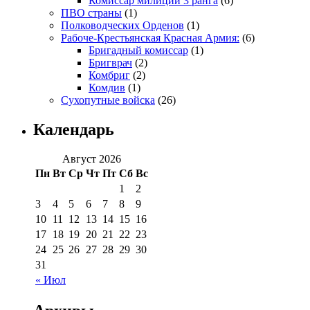
Комиссар милиции 3 ранга
(6)
ПВО страны
(1)
Полководческих Орденов
(1)
Рабоче-Крестьянская Красная Армия:
(6)
Бригадный комиссар
(1)
Бригврач
(2)
Комбриг
(2)
Комдив
(1)
Сухопутные войска
(26)
Календарь
Август 2026
Пн
Вт
Ср
Чт
Пт
Сб
Вс
1
2
3
4
5
6
7
8
9
10
11
12
13
14
15
16
17
18
19
20
21
22
23
24
25
26
27
28
29
30
31
« Июл