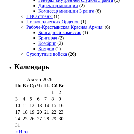
Генерал внутренней службы 3 ранга
(2)
Директор милиции
(2)
Комиссар милиции 3 ранга
(6)
ПВО страны
(1)
Полководческих Орденов
(1)
Рабоче-Крестьянская Красная Армия:
(6)
Бригадный комиссар
(1)
Бригврач
(2)
Комбриг
(2)
Комдив
(1)
Сухопутные войска
(26)
Календарь
Август 2026
Пн
Вт
Ср
Чт
Пт
Сб
Вс
1
2
3
4
5
6
7
8
9
10
11
12
13
14
15
16
17
18
19
20
21
22
23
24
25
26
27
28
29
30
31
« Июл