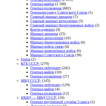
Генерал-майор
(2 108)
Генерал-полковник
(682)
Генералиссимус Советского Союза
(1)
Главный маршал авиации
(7)
Главный маршал артиллерии
(3)
Главный маршал бронетанковых войск
(2)
Контр-адмирал
(4)
Маршал авиации
(25)
Маршал артиллерии
(10)
Маршал бронетанковых войск
(6)
Маршал войск связи
(4)
Маршал инженерных войск
(6)
Маршал Советского Союза
(39)
Герои
(2)
КГБ СССР:
(279)
Генерал-лейтенант
(242)
Генерал-майор
(10)
Генерал-полковник
(27)
МВД СССР:
(145)
Генерал-лейтенант
(129)
Генерал-майор
(4)
Генерал-полковник
(12)
НКВД — МВД СССР:
(10)
Генерал внутренней службы 3 ранга
(2)