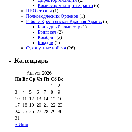
Директор милиции
(2)
Комиссар милиции 3 ранга
(6)
ПВО страны
(1)
Полководческих Орденов
(1)
Рабоче-Крестьянская Красная Армия:
(6)
Бригадный комиссар
(1)
Бригврач
(2)
Комбриг
(2)
Комдив
(1)
Сухопутные войска
(26)
Календарь
Август 2026
Пн
Вт
Ср
Чт
Пт
Сб
Вс
1
2
3
4
5
6
7
8
9
10
11
12
13
14
15
16
17
18
19
20
21
22
23
24
25
26
27
28
29
30
31
« Июл