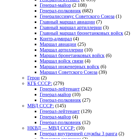
Генерал-майор
(2 108)
Генерал-полковник
(682)
Генералиссимус Советского Союза
(1)
Главный маршал авиации
(7)
Главный маршал артиллерии
(3)
Главный маршал бронетанковых войск
(2)
Контр-адмирал
(4)
Маршал авиации
(25)
Маршал артиллерии
(10)
Маршал бронетанковых войск
(6)
Маршал войск связи
(4)
Маршал инженерных войск
(6)
Маршал Советского Союза
(39)
Герои
(2)
КГБ СССР:
(279)
Генерал-лейтенант
(242)
Генерал-майор
(10)
Генерал-полковник
(27)
МВД СССР:
(145)
Генерал-лейтенант
(129)
Генерал-майор
(4)
Генерал-полковник
(12)
НКВД — МВД СССР:
(10)
Генерал внутренней службы 3 ранга
(2)