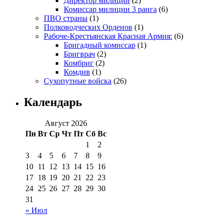
Директор милиции
(2)
Комиссар милиции 3 ранга
(6)
ПВО страны
(1)
Полководческих Орденов
(1)
Рабоче-Крестьянская Красная Армия:
(6)
Бригадный комиссар
(1)
Бригврач
(2)
Комбриг
(2)
Комдив
(1)
Сухопутные войска
(26)
Календарь
Август 2026
Пн
Вт
Ср
Чт
Пт
Сб
Вс
1
2
3
4
5
6
7
8
9
10
11
12
13
14
15
16
17
18
19
20
21
22
23
24
25
26
27
28
29
30
31
« Июл