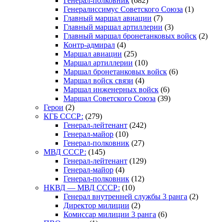
Генерал-полковник
(682)
Генералиссимус Советского Союза
(1)
Главный маршал авиации
(7)
Главный маршал артиллерии
(3)
Главный маршал бронетанковых войск
(2)
Контр-адмирал
(4)
Маршал авиации
(25)
Маршал артиллерии
(10)
Маршал бронетанковых войск
(6)
Маршал войск связи
(4)
Маршал инженерных войск
(6)
Маршал Советского Союза
(39)
Герои
(2)
КГБ СССР:
(279)
Генерал-лейтенант
(242)
Генерал-майор
(10)
Генерал-полковник
(27)
МВД СССР:
(145)
Генерал-лейтенант
(129)
Генерал-майор
(4)
Генерал-полковник
(12)
НКВД — МВД СССР:
(10)
Генерал внутренней службы 3 ранга
(2)
Директор милиции
(2)
Комиссар милиции 3 ранга
(6)