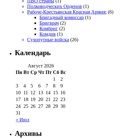
ПВО страны
(1)
Полководческих Орденов
(1)
Рабоче-Крестьянская Красная Армия:
(6)
Бригадный комиссар
(1)
Бригврач
(2)
Комбриг
(2)
Комдив
(1)
Сухопутные войска
(26)
Календарь
Август 2026
Пн
Вт
Ср
Чт
Пт
Сб
Вс
1
2
3
4
5
6
7
8
9
10
11
12
13
14
15
16
17
18
19
20
21
22
23
24
25
26
27
28
29
30
31
« Июл
Архивы