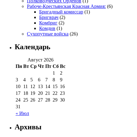
Полководческих Орденов
(1)
Рабоче-Крестьянская Красная Армия:
(6)
Бригадный комиссар
(1)
Бригврач
(2)
Комбриг
(2)
Комдив
(1)
Сухопутные войска
(26)
Календарь
Август 2026
Пн
Вт
Ср
Чт
Пт
Сб
Вс
1
2
3
4
5
6
7
8
9
10
11
12
13
14
15
16
17
18
19
20
21
22
23
24
25
26
27
28
29
30
31
« Июл
Архивы