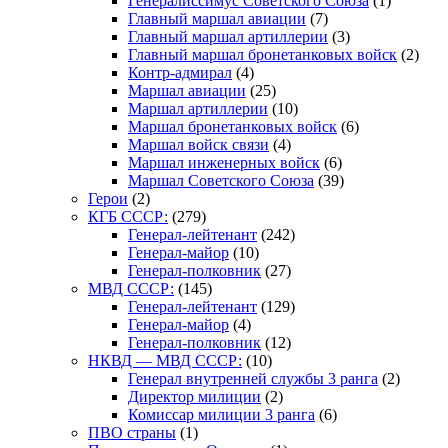
Генералиссимус Советского Союза
(1)
Главный маршал авиации
(7)
Главный маршал артиллерии
(3)
Главный маршал бронетанковых войск
(2)
Контр-адмирал
(4)
Маршал авиации
(25)
Маршал артиллерии
(10)
Маршал бронетанковых войск
(6)
Маршал войск связи
(4)
Маршал инженерных войск
(6)
Маршал Советского Союза
(39)
Герои
(2)
КГБ СССР:
(279)
Генерал-лейтенант
(242)
Генерал-майор
(10)
Генерал-полковник
(27)
МВД СССР:
(145)
Генерал-лейтенант
(129)
Генерал-майор
(4)
Генерал-полковник
(12)
НКВД — МВД СССР:
(10)
Генерал внутренней службы 3 ранга
(2)
Директор милиции
(2)
Комиссар милиции 3 ранга
(6)
ПВО страны
(1)