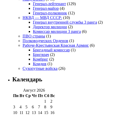
Генерал-лейтенант
(129)
Генерал-майор
(4)
Генерал-полковник
(12)
НКВД — МВД СССР:
(10)
Генерал внутренней службы 3 ранга
(2)
Директор милиции
(2)
Комиссар милиции 3 ранга
(6)
ПВО страны
(1)
Полководческих Орденов
(1)
Рабоче-Крестьянская Красная Армия:
(6)
Бригадный комиссар
(1)
Бригврач
(2)
Комбриг
(2)
Комдив
(1)
Сухопутные войска
(26)
Календарь
Август 2026
Пн
Вт
Ср
Чт
Пт
Сб
Вс
1
2
3
4
5
6
7
8
9
10
11
12
13
14
15
16