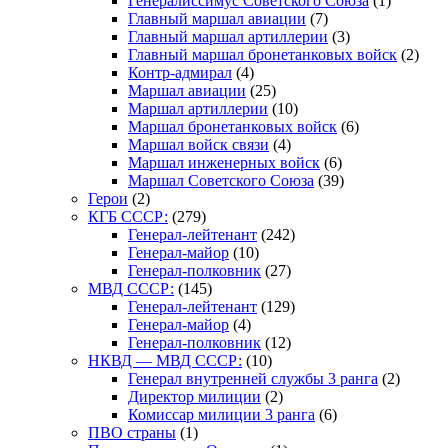
Генералиссимус Советского Союза
(1)
Главный маршал авиации
(7)
Главный маршал артиллерии
(3)
Главный маршал бронетанковых войск
(2)
Контр-адмирал
(4)
Маршал авиации
(25)
Маршал артиллерии
(10)
Маршал бронетанковых войск
(6)
Маршал войск связи
(4)
Маршал инженерных войск
(6)
Маршал Советского Союза
(39)
Герои
(2)
КГБ СССР:
(279)
Генерал-лейтенант
(242)
Генерал-майор
(10)
Генерал-полковник
(27)
МВД СССР:
(145)
Генерал-лейтенант
(129)
Генерал-майор
(4)
Генерал-полковник
(12)
НКВД — МВД СССР:
(10)
Генерал внутренней службы 3 ранга
(2)
Директор милиции
(2)
Комиссар милиции 3 ранга
(6)
ПВО страны
(1)