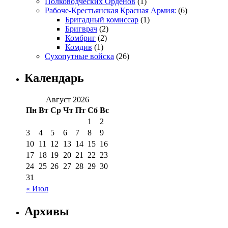
Полководческих Орденов
(1)
Рабоче-Крестьянская Красная Армия:
(6)
Бригадный комиссар
(1)
Бригврач
(2)
Комбриг
(2)
Комдив
(1)
Сухопутные войска
(26)
Календарь
Август 2026
Пн
Вт
Ср
Чт
Пт
Сб
Вс
1
2
3
4
5
6
7
8
9
10
11
12
13
14
15
16
17
18
19
20
21
22
23
24
25
26
27
28
29
30
31
« Июл
Архивы