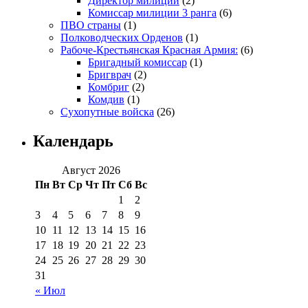
Директор милиции
(2)
Комиссар милиции 3 ранга
(6)
ПВО страны
(1)
Полководческих Орденов
(1)
Рабоче-Крестьянская Красная Армия:
(6)
Бригадный комиссар
(1)
Бригврач
(2)
Комбриг
(2)
Комдив
(1)
Сухопутные войска
(26)
Календарь
Август 2026
Пн
Вт
Ср
Чт
Пт
Сб
Вс
1
2
3
4
5
6
7
8
9
10
11
12
13
14
15
16
17
18
19
20
21
22
23
24
25
26
27
28
29
30
31
« Июл