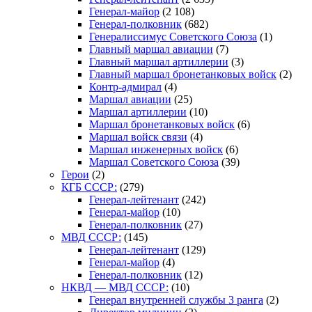
Генерал-майор
(2 108)
Генерал-полковник
(682)
Генералиссимус Советского Союза
(1)
Главный маршал авиации
(7)
Главный маршал артиллерии
(3)
Главный маршал бронетанковых войск
(2)
Контр-адмирал
(4)
Маршал авиации
(25)
Маршал артиллерии
(10)
Маршал бронетанковых войск
(6)
Маршал войск связи
(4)
Маршал инженерных войск
(6)
Маршал Советского Союза
(39)
Герои
(2)
КГБ СССР:
(279)
Генерал-лейтенант
(242)
Генерал-майор
(10)
Генерал-полковник
(27)
МВД СССР:
(145)
Генерал-лейтенант
(129)
Генерал-майор
(4)
Генерал-полковник
(12)
НКВД — МВД СССР:
(10)
Генерал внутренней службы 3 ранга
(2)