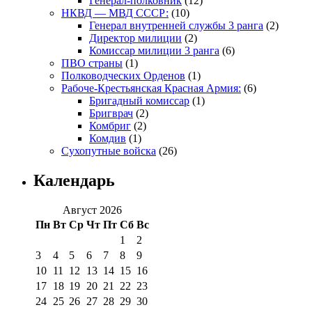
Генерал-полковник
(12)
НКВД — МВД СССР:
(10)
Генерал внутренней службы 3 ранга
(2)
Директор милиции
(2)
Комиссар милиции 3 ранга
(6)
ПВО страны
(1)
Полководческих Орденов
(1)
Рабоче-Крестьянская Красная Армия:
(6)
Бригадный комиссар
(1)
Бригврач
(2)
Комбриг
(2)
Комдив
(1)
Сухопутные войска
(26)
Календарь
Август 2026
Пн
Вт
Ср
Чт
Пт
Сб
Вс
1
2
3
4
5
6
7
8
9
10
11
12
13
14
15
16
17
18
19
20
21
22
23
24
25
26
27
28
29
30