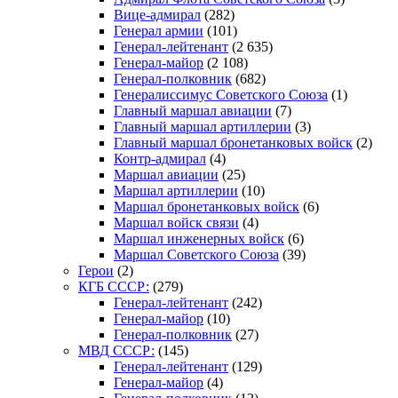
Вице-адмирал
(282)
Генерал армии
(101)
Генерал-лейтенант
(2 635)
Генерал-майор
(2 108)
Генерал-полковник
(682)
Генералиссимус Советского Союза
(1)
Главный маршал авиации
(7)
Главный маршал артиллерии
(3)
Главный маршал бронетанковых войск
(2)
Контр-адмирал
(4)
Маршал авиации
(25)
Маршал артиллерии
(10)
Маршал бронетанковых войск
(6)
Маршал войск связи
(4)
Маршал инженерных войск
(6)
Маршал Советского Союза
(39)
Герои
(2)
КГБ СССР:
(279)
Генерал-лейтенант
(242)
Генерал-майор
(10)
Генерал-полковник
(27)
МВД СССР:
(145)
Генерал-лейтенант
(129)
Генерал-майор
(4)