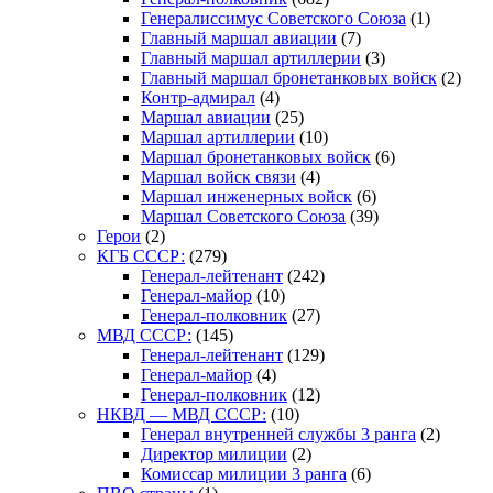
Генералиссимус Советского Союза
(1)
Главный маршал авиации
(7)
Главный маршал артиллерии
(3)
Главный маршал бронетанковых войск
(2)
Контр-адмирал
(4)
Маршал авиации
(25)
Маршал артиллерии
(10)
Маршал бронетанковых войск
(6)
Маршал войск связи
(4)
Маршал инженерных войск
(6)
Маршал Советского Союза
(39)
Герои
(2)
КГБ СССР:
(279)
Генерал-лейтенант
(242)
Генерал-майор
(10)
Генерал-полковник
(27)
МВД СССР:
(145)
Генерал-лейтенант
(129)
Генерал-майор
(4)
Генерал-полковник
(12)
НКВД — МВД СССР:
(10)
Генерал внутренней службы 3 ранга
(2)
Директор милиции
(2)
Комиссар милиции 3 ранга
(6)