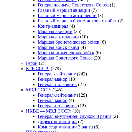
Генералиссимус Советского Союза
(1)
Главный маршал авиации
(7)
Главный маршал артиллерии
(3)
Главный маршал бронетанковых войск
(2)
Контр-адмирал
(4)
Маршал авиации
(25)
Маршал артиллерии
(10)
Маршал бронетанковых войск
(6)
Маршал войск связи
(4)
Маршал инженерных войск
(6)
Маршал Советского Союза
(39)
Герои
(2)
КГБ СССР:
(279)
Генерал-лейтенант
(242)
Генерал-майор
(10)
Генерал-полковник
(27)
МВД СССР:
(145)
Генерал-лейтенант
(129)
Генерал-майор
(4)
Генерал-полковник
(12)
НКВД — МВД СССР:
(10)
Генерал внутренней службы 3 ранга
(2)
Директор милиции
(2)
Комиссар милиции 3 ранга
(6)