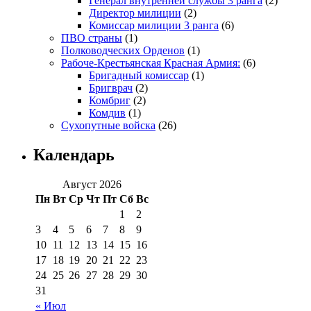
Генерал внутренней службы 3 ранга
(2)
Директор милиции
(2)
Комиссар милиции 3 ранга
(6)
ПВО страны
(1)
Полководческих Орденов
(1)
Рабоче-Крестьянская Красная Армия:
(6)
Бригадный комиссар
(1)
Бригврач
(2)
Комбриг
(2)
Комдив
(1)
Сухопутные войска
(26)
Календарь
Август 2026
Пн
Вт
Ср
Чт
Пт
Сб
Вс
1
2
3
4
5
6
7
8
9
10
11
12
13
14
15
16
17
18
19
20
21
22
23
24
25
26
27
28
29
30
31
« Июл