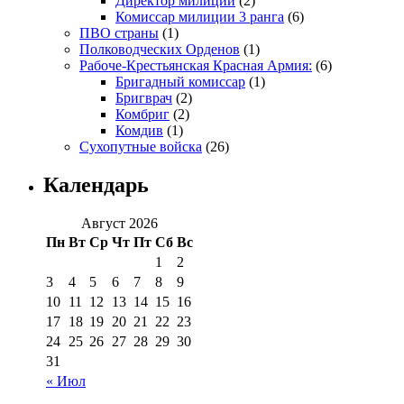
Директор милиции
(2)
Комиссар милиции 3 ранга
(6)
ПВО страны
(1)
Полководческих Орденов
(1)
Рабоче-Крестьянская Красная Армия:
(6)
Бригадный комиссар
(1)
Бригврач
(2)
Комбриг
(2)
Комдив
(1)
Сухопутные войска
(26)
Календарь
Август 2026
Пн
Вт
Ср
Чт
Пт
Сб
Вс
1
2
3
4
5
6
7
8
9
10
11
12
13
14
15
16
17
18
19
20
21
22
23
24
25
26
27
28
29
30
31
« Июл