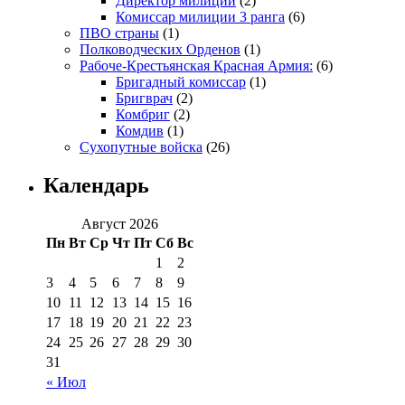
Директор милиции
(2)
Комиссар милиции 3 ранга
(6)
ПВО страны
(1)
Полководческих Орденов
(1)
Рабоче-Крестьянская Красная Армия:
(6)
Бригадный комиссар
(1)
Бригврач
(2)
Комбриг
(2)
Комдив
(1)
Сухопутные войска
(26)
Календарь
Август 2026
Пн
Вт
Ср
Чт
Пт
Сб
Вс
1
2
3
4
5
6
7
8
9
10
11
12
13
14
15
16
17
18
19
20
21
22
23
24
25
26
27
28
29
30
31
« Июл