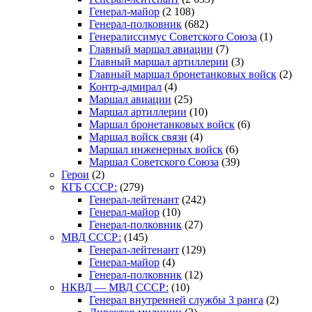
Генерал-майор
(2 108)
Генерал-полковник
(682)
Генералиссимус Советского Союза
(1)
Главный маршал авиации
(7)
Главный маршал артиллерии
(3)
Главный маршал бронетанковых войск
(2)
Контр-адмирал
(4)
Маршал авиации
(25)
Маршал артиллерии
(10)
Маршал бронетанковых войск
(6)
Маршал войск связи
(4)
Маршал инженерных войск
(6)
Маршал Советского Союза
(39)
Герои
(2)
КГБ СССР:
(279)
Генерал-лейтенант
(242)
Генерал-майор
(10)
Генерал-полковник
(27)
МВД СССР:
(145)
Генерал-лейтенант
(129)
Генерал-майор
(4)
Генерал-полковник
(12)
НКВД — МВД СССР:
(10)
Генерал внутренней службы 3 ранга
(2)