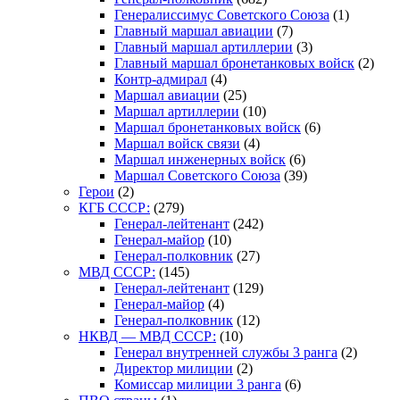
Генералиссимус Советского Союза
(1)
Главный маршал авиации
(7)
Главный маршал артиллерии
(3)
Главный маршал бронетанковых войск
(2)
Контр-адмирал
(4)
Маршал авиации
(25)
Маршал артиллерии
(10)
Маршал бронетанковых войск
(6)
Маршал войск связи
(4)
Маршал инженерных войск
(6)
Маршал Советского Союза
(39)
Герои
(2)
КГБ СССР:
(279)
Генерал-лейтенант
(242)
Генерал-майор
(10)
Генерал-полковник
(27)
МВД СССР:
(145)
Генерал-лейтенант
(129)
Генерал-майор
(4)
Генерал-полковник
(12)
НКВД — МВД СССР:
(10)
Генерал внутренней службы 3 ранга
(2)
Директор милиции
(2)
Комиссар милиции 3 ранга
(6)