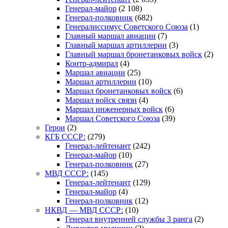
Генерал-майор
(2 108)
Генерал-полковник
(682)
Генералиссимус Советского Союза
(1)
Главный маршал авиации
(7)
Главный маршал артиллерии
(3)
Главный маршал бронетанковых войск
(2)
Контр-адмирал
(4)
Маршал авиации
(25)
Маршал артиллерии
(10)
Маршал бронетанковых войск
(6)
Маршал войск связи
(4)
Маршал инженерных войск
(6)
Маршал Советского Союза
(39)
Герои
(2)
КГБ СССР:
(279)
Генерал-лейтенант
(242)
Генерал-майор
(10)
Генерал-полковник
(27)
МВД СССР:
(145)
Генерал-лейтенант
(129)
Генерал-майор
(4)
Генерал-полковник
(12)
НКВД — МВД СССР:
(10)
Генерал внутренней службы 3 ранга
(2)