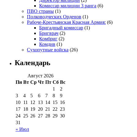
Директор милиции
(2)
Комиссар милиции 3 ранга
(6)
ПВО страны
(1)
Полководческих Орденов
(1)
Рабоче-Крестьянская Красная Армия:
(6)
Бригадный комиссар
(1)
Бригврач
(2)
Комбриг
(2)
Комдив
(1)
Сухопутные войска
(26)
Календарь
Август 2026
Пн
Вт
Ср
Чт
Пт
Сб
Вс
1
2
3
4
5
6
7
8
9
10
11
12
13
14
15
16
17
18
19
20
21
22
23
24
25
26
27
28
29
30
31
« Июл