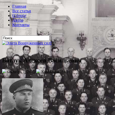
Главная
Все статьи
О блоге
Автор
Контакты
Батлук Алексей Васильевич
Октябрь 1, 2025
Кинжаков Иван