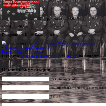
Генерал-майор / 3.06.1944 /
/ 1901 — 1983 /
Похоронен г. Киев Байково кладбище.
Опубликовано в
Вооруженные Силы:
,
Генерал-майор
«
Батищев Алексей Андреевич
Батляев Иван Иванович
»
Вы можете
оставить комментарий
, или
ссылку
на Ваш сайт.
Оставить комментарий
Имя (обязательно)
Mail (не будет опубликовано) (обязательн
Вебсайт