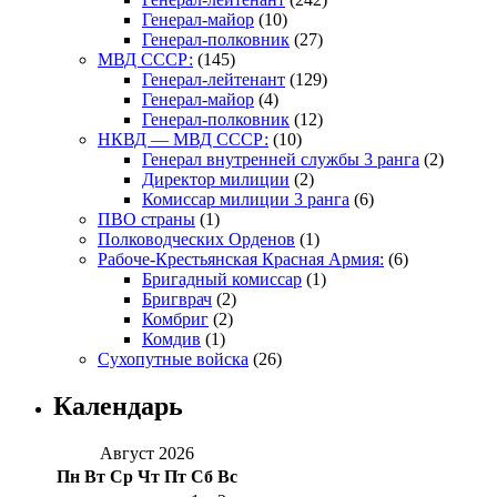
Генерал-майор
(10)
Генерал-полковник
(27)
МВД СССР:
(145)
Генерал-лейтенант
(129)
Генерал-майор
(4)
Генерал-полковник
(12)
НКВД — МВД СССР:
(10)
Генерал внутренней службы 3 ранга
(2)
Директор милиции
(2)
Комиссар милиции 3 ранга
(6)
ПВО страны
(1)
Полководческих Орденов
(1)
Рабоче-Крестьянская Красная Армия:
(6)
Бригадный комиссар
(1)
Бригврач
(2)
Комбриг
(2)
Комдив
(1)
Сухопутные войска
(26)
Календарь
Август 2026
Пн
Вт
Ср
Чт
Пт
Сб
Вс