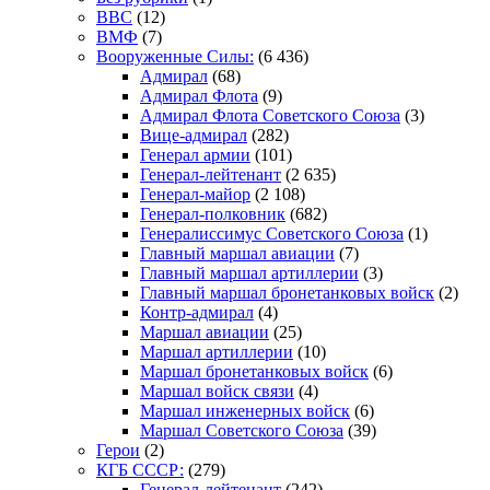
ВВС
(12)
ВМФ
(7)
Вооруженные Силы:
(6 436)
Адмирал
(68)
Адмирал Флота
(9)
Адмирал Флота Советского Союза
(3)
Вице-адмирал
(282)
Генерал армии
(101)
Генерал-лейтенант
(2 635)
Генерал-майор
(2 108)
Генерал-полковник
(682)
Генералиссимус Советского Союза
(1)
Главный маршал авиации
(7)
Главный маршал артиллерии
(3)
Главный маршал бронетанковых войск
(2)
Контр-адмирал
(4)
Маршал авиации
(25)
Маршал артиллерии
(10)
Маршал бронетанковых войск
(6)
Маршал войск связи
(4)
Маршал инженерных войск
(6)
Маршал Советского Союза
(39)
Герои
(2)
КГБ СССР:
(279)
Генерал-лейтенант
(242)