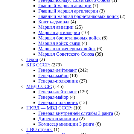
Генералиссимус Советского Союза
(1)
Главный маршал авиации
(7)
Главный маршал артиллерии
(3)
Главный маршал бронетанковых войск
(2)
Контр-адмирал
(4)
Маршал авиации
(25)
Маршал артиллерии
(10)
Маршал бронетанковых войск
(6)
Маршал войск связи
(4)
Маршал инженерных войск
(6)
Маршал Советского Союза
(39)
Герои
(2)
КГБ СССР:
(279)
Генерал-лейтенант
(242)
Генерал-майор
(10)
Генерал-полковник
(27)
МВД СССР:
(145)
Генерал-лейтенант
(129)
Генерал-майор
(4)
Генерал-полковник
(12)
НКВД — МВД СССР:
(10)
Генерал внутренней службы 3 ранга
(2)
Директор милиции
(2)
Комиссар милиции 3 ранга
(6)
ПВО страны
(1)