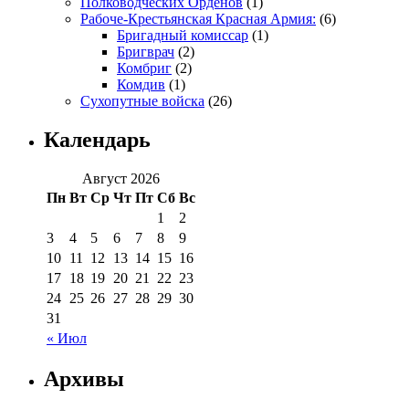
Полководческих Орденов
(1)
Рабоче-Крестьянская Красная Армия:
(6)
Бригадный комиссар
(1)
Бригврач
(2)
Комбриг
(2)
Комдив
(1)
Сухопутные войска
(26)
Календарь
Август 2026
Пн
Вт
Ср
Чт
Пт
Сб
Вс
1
2
3
4
5
6
7
8
9
10
11
12
13
14
15
16
17
18
19
20
21
22
23
24
25
26
27
28
29
30
31
« Июл
Архивы