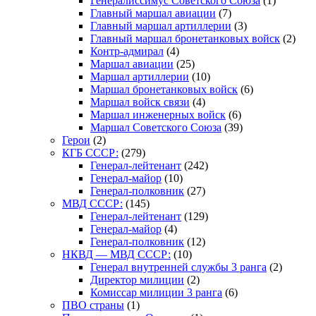
Генералиссимус Советского Союза
(1)
Главный маршал авиации
(7)
Главный маршал артиллерии
(3)
Главный маршал бронетанковых войск
(2)
Контр-адмирал
(4)
Маршал авиации
(25)
Маршал артиллерии
(10)
Маршал бронетанковых войск
(6)
Маршал войск связи
(4)
Маршал инженерных войск
(6)
Маршал Советского Союза
(39)
Герои
(2)
КГБ СССР:
(279)
Генерал-лейтенант
(242)
Генерал-майор
(10)
Генерал-полковник
(27)
МВД СССР:
(145)
Генерал-лейтенант
(129)
Генерал-майор
(4)
Генерал-полковник
(12)
НКВД — МВД СССР:
(10)
Генерал внутренней службы 3 ранга
(2)
Директор милиции
(2)
Комиссар милиции 3 ранга
(6)
ПВО страны
(1)