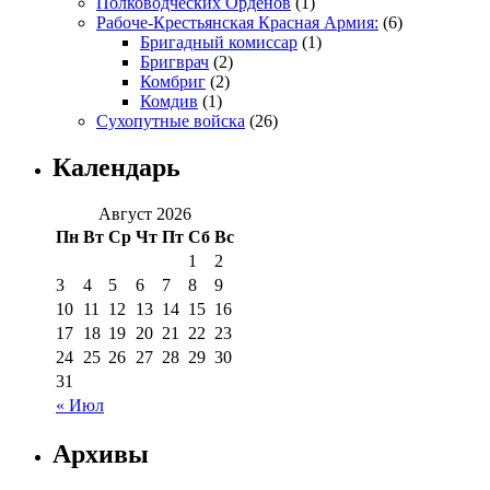
Полководческих Орденов
(1)
Рабоче-Крестьянская Красная Армия:
(6)
Бригадный комиссар
(1)
Бригврач
(2)
Комбриг
(2)
Комдив
(1)
Сухопутные войска
(26)
Календарь
Август 2026
Пн
Вт
Ср
Чт
Пт
Сб
Вс
1
2
3
4
5
6
7
8
9
10
11
12
13
14
15
16
17
18
19
20
21
22
23
24
25
26
27
28
29
30
31
« Июл
Архивы