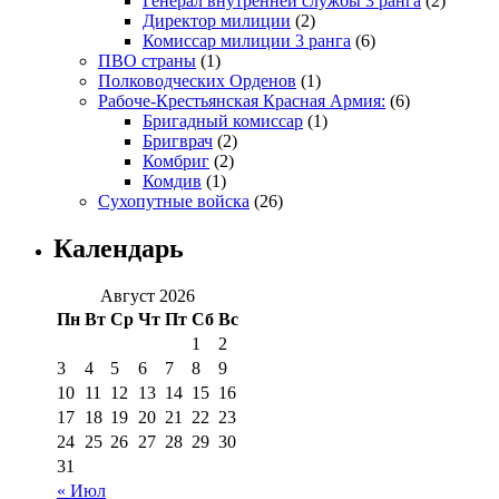
Генерал внутренней службы 3 ранга
(2)
Директор милиции
(2)
Комиссар милиции 3 ранга
(6)
ПВО страны
(1)
Полководческих Орденов
(1)
Рабоче-Крестьянская Красная Армия:
(6)
Бригадный комиссар
(1)
Бригврач
(2)
Комбриг
(2)
Комдив
(1)
Сухопутные войска
(26)
Календарь
Август 2026
Пн
Вт
Ср
Чт
Пт
Сб
Вс
1
2
3
4
5
6
7
8
9
10
11
12
13
14
15
16
17
18
19
20
21
22
23
24
25
26
27
28
29
30
31
« Июл