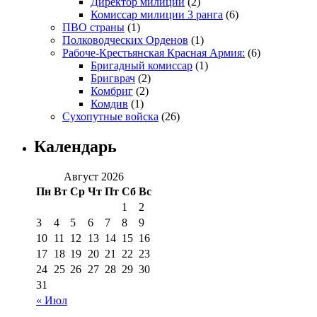
Директор милиции
(2)
Комиссар милиции 3 ранга
(6)
ПВО страны
(1)
Полководческих Орденов
(1)
Рабоче-Крестьянская Красная Армия:
(6)
Бригадный комиссар
(1)
Бригврач
(2)
Комбриг
(2)
Комдив
(1)
Сухопутные войска
(26)
Календарь
Август 2026
Пн
Вт
Ср
Чт
Пт
Сб
Вс
1
2
3
4
5
6
7
8
9
10
11
12
13
14
15
16
17
18
19
20
21
22
23
24
25
26
27
28
29
30
31
« Июл