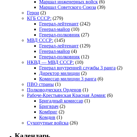
Маршал инженерных войск
(6)
Маршал Советского Союза
(39)
Герои
(2)
КГБ СССР:
(279)
Генерал-лейтенант
(242)
Генерал-майор
(10)
Генерал-полковник
(27)
МВД СССР:
(145)
Генерал-лейтенант
(129)
Генерал-майор
(4)
Генерал-полковник
(12)
НКВД — МВД СССР:
(10)
Генерал внутренней службы 3 ранга
(2)
Директор милиции
(2)
Комиссар милиции 3 ранга
(6)
ПВО страны
(1)
Полководческих Орденов
(1)
Рабоче-Крестьянская Красная Армия:
(6)
Бригадный комиссар
(1)
Бригврач
(2)
Комбриг
(2)
Комдив
(1)
Сухопутные войска
(26)
Календарь