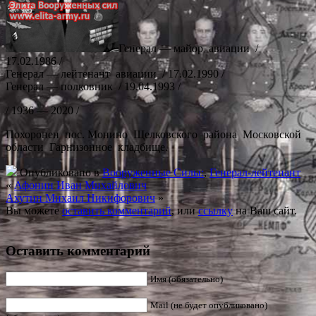
Генерал — майор авиации /
17.02.1986 /
Генерал — лейтенант авиации / 17.02.1990 /
Генерал — полковник / 19.04.1993 /
/ 1936 — 2020 /
Похоронен пос. Монино Щелковского района Московской
области Гарнизонное кладбище.
Опубликовано в
Вооруженные Силы:
,
Генерал-лейтенант
«
Афонин Иван Михайлович
Ахутин Михаил Никифорович
»
Вы можете
оставить комментарий
, или
ссылку
на Ваш сайт.
Оставить комментарий
Имя (обязательно)
Mail (не будет опубликовано)