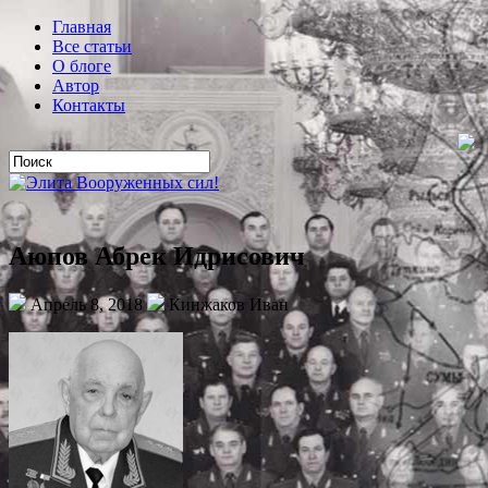
Главная
Все статьи
О блоге
Автор
Контакты
Аюпов Абрек Идрисович
Апрель 8, 2018
Кинжаков Иван