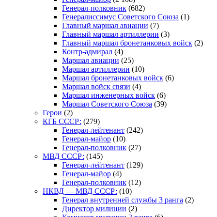
Генерал-полковник
(682)
Генералиссимус Советского Союза
(1)
Главный маршал авиации
(7)
Главный маршал артиллерии
(3)
Главный маршал бронетанковых войск
(2)
Контр-адмирал
(4)
Маршал авиации
(25)
Маршал артиллерии
(10)
Маршал бронетанковых войск
(6)
Маршал войск связи
(4)
Маршал инженерных войск
(6)
Маршал Советского Союза
(39)
Герои
(2)
КГБ СССР:
(279)
Генерал-лейтенант
(242)
Генерал-майор
(10)
Генерал-полковник
(27)
МВД СССР:
(145)
Генерал-лейтенант
(129)
Генерал-майор
(4)
Генерал-полковник
(12)
НКВД — МВД СССР:
(10)
Генерал внутренней службы 3 ранга
(2)
Директор милиции
(2)