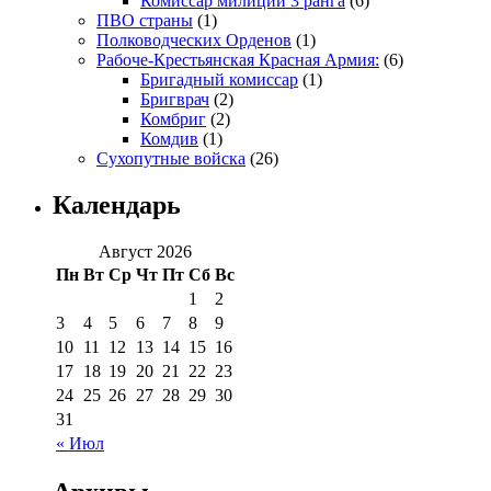
Комиссар милиции 3 ранга
(6)
ПВО страны
(1)
Полководческих Орденов
(1)
Рабоче-Крестьянская Красная Армия:
(6)
Бригадный комиссар
(1)
Бригврач
(2)
Комбриг
(2)
Комдив
(1)
Сухопутные войска
(26)
Календарь
Август 2026
Пн
Вт
Ср
Чт
Пт
Сб
Вс
1
2
3
4
5
6
7
8
9
10
11
12
13
14
15
16
17
18
19
20
21
22
23
24
25
26
27
28
29
30
31
« Июл