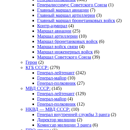
Генералиссимус Советского Союза
(1)
Главный маршал авиации
(7)
Главный маршал артиллерии
(3)
Главный маршал бронетанковых войск
(2)
Контр-адмирал
(4)
Маршал авиации
(25)
Маршал артиллерии
(10)
Маршал бронетанковых войск
(6)
Маршал войск связи
(4)
Маршал инженерных войск
(6)
Маршал Советского Союза
(39)
Герои
(2)
КГБ СССР:
(279)
Генерал-лейтенант
(242)
Генерал-майор
(10)
Генерал-полковник
(27)
МВД СССР:
(145)
Генерал-лейтенант
(129)
Генерал-майор
(4)
Генерал-полковник
(12)
НКВД — МВД СССР:
(10)
Генерал внутренней службы 3 ранга
(2)
Директор милиции
(2)
Комиссар милиции 3 ранга
(6)