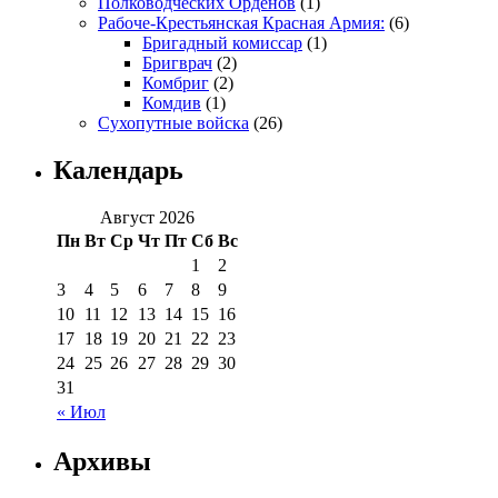
Полководческих Орденов
(1)
Рабоче-Крестьянская Красная Армия:
(6)
Бригадный комиссар
(1)
Бригврач
(2)
Комбриг
(2)
Комдив
(1)
Сухопутные войска
(26)
Календарь
Август 2026
Пн
Вт
Ср
Чт
Пт
Сб
Вс
1
2
3
4
5
6
7
8
9
10
11
12
13
14
15
16
17
18
19
20
21
22
23
24
25
26
27
28
29
30
31
« Июл
Архивы