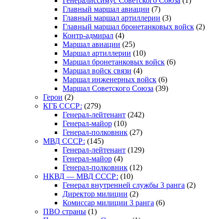
Генералиссимус Советского Союза
(1)
Главный маршал авиации
(7)
Главный маршал артиллерии
(3)
Главный маршал бронетанковых войск
(2)
Контр-адмирал
(4)
Маршал авиации
(25)
Маршал артиллерии
(10)
Маршал бронетанковых войск
(6)
Маршал войск связи
(4)
Маршал инженерных войск
(6)
Маршал Советского Союза
(39)
Герои
(2)
КГБ СССР:
(279)
Генерал-лейтенант
(242)
Генерал-майор
(10)
Генерал-полковник
(27)
МВД СССР:
(145)
Генерал-лейтенант
(129)
Генерал-майор
(4)
Генерал-полковник
(12)
НКВД — МВД СССР:
(10)
Генерал внутренней службы 3 ранга
(2)
Директор милиции
(2)
Комиссар милиции 3 ранга
(6)
ПВО страны
(1)