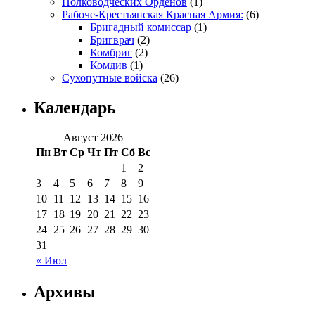
Полководческих Орденов
(1)
Рабоче-Крестьянская Красная Армия:
(6)
Бригадный комиссар
(1)
Бригврач
(2)
Комбриг
(2)
Комдив
(1)
Сухопутные войска
(26)
Календарь
Август 2026
Пн
Вт
Ср
Чт
Пт
Сб
Вс
1
2
3
4
5
6
7
8
9
10
11
12
13
14
15
16
17
18
19
20
21
22
23
24
25
26
27
28
29
30
31
« Июл
Архивы