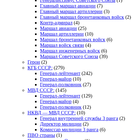
Генералиссимус Советского Союза
(1)
Главный маршал авиации
(7)
Главный маршал артиллерии
(3)
Главный маршал бронетанковых войск
(2)
Контр-адмирал
(4)
Маршал авиации
(25)
Маршал артиллерии
(10)
Маршал бронетанковых войск
(6)
Маршал войск связи
(4)
Маршал инженерных войск
(6)
Маршал Советского Союза
(39)
Герои
(2)
КГБ СССР:
(279)
Генерал-лейтенант
(242)
Генерал-майор
(10)
Генерал-полковник
(27)
МВД СССР:
(145)
Генерал-лейтенант
(129)
Генерал-майор
(4)
Генерал-полковник
(12)
НКВД — МВД СССР:
(10)
Генерал внутренней службы 3 ранга
(2)
Директор милиции
(2)
Комиссар милиции 3 ранга
(6)
ПВО страны
(1)