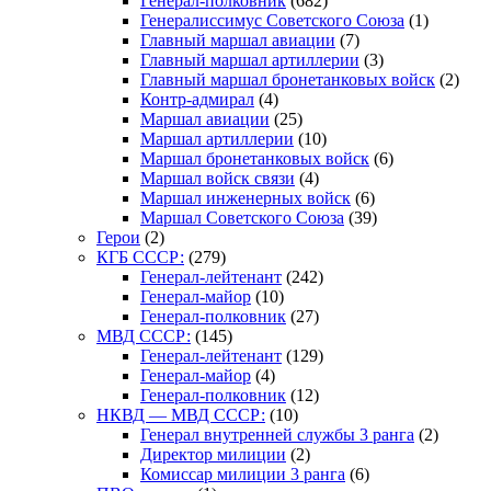
Генерал-полковник
(682)
Генералиссимус Советского Союза
(1)
Главный маршал авиации
(7)
Главный маршал артиллерии
(3)
Главный маршал бронетанковых войск
(2)
Контр-адмирал
(4)
Маршал авиации
(25)
Маршал артиллерии
(10)
Маршал бронетанковых войск
(6)
Маршал войск связи
(4)
Маршал инженерных войск
(6)
Маршал Советского Союза
(39)
Герои
(2)
КГБ СССР:
(279)
Генерал-лейтенант
(242)
Генерал-майор
(10)
Генерал-полковник
(27)
МВД СССР:
(145)
Генерал-лейтенант
(129)
Генерал-майор
(4)
Генерал-полковник
(12)
НКВД — МВД СССР:
(10)
Генерал внутренней службы 3 ранга
(2)
Директор милиции
(2)
Комиссар милиции 3 ранга
(6)