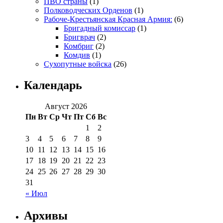
ПВО страны
(1)
Полководческих Орденов
(1)
Рабоче-Крестьянская Красная Армия:
(6)
Бригадный комиссар
(1)
Бригврач
(2)
Комбриг
(2)
Комдив
(1)
Сухопутные войска
(26)
Календарь
Август 2026
Пн
Вт
Ср
Чт
Пт
Сб
Вс
1
2
3
4
5
6
7
8
9
10
11
12
13
14
15
16
17
18
19
20
21
22
23
24
25
26
27
28
29
30
31
« Июл
Архивы