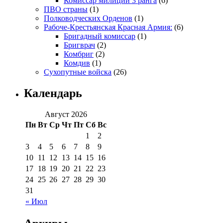
Комиссар милиции 3 ранга
(6)
ПВО страны
(1)
Полководческих Орденов
(1)
Рабоче-Крестьянская Красная Армия:
(6)
Бригадный комиссар
(1)
Бригврач
(2)
Комбриг
(2)
Комдив
(1)
Сухопутные войска
(26)
Календарь
Август 2026
Пн
Вт
Ср
Чт
Пт
Сб
Вс
1
2
3
4
5
6
7
8
9
10
11
12
13
14
15
16
17
18
19
20
21
22
23
24
25
26
27
28
29
30
31
« Июл