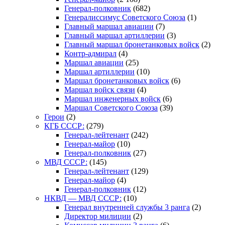
Генерал-полковник
(682)
Генералиссимус Советского Союза
(1)
Главный маршал авиации
(7)
Главный маршал артиллерии
(3)
Главный маршал бронетанковых войск
(2)
Контр-адмирал
(4)
Маршал авиации
(25)
Маршал артиллерии
(10)
Маршал бронетанковых войск
(6)
Маршал войск связи
(4)
Маршал инженерных войск
(6)
Маршал Советского Союза
(39)
Герои
(2)
КГБ СССР:
(279)
Генерал-лейтенант
(242)
Генерал-майор
(10)
Генерал-полковник
(27)
МВД СССР:
(145)
Генерал-лейтенант
(129)
Генерал-майор
(4)
Генерал-полковник
(12)
НКВД — МВД СССР:
(10)
Генерал внутренней службы 3 ранга
(2)
Директор милиции
(2)