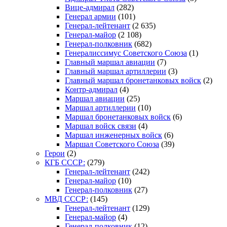
Вице-адмирал
(282)
Генерал армии
(101)
Генерал-лейтенант
(2 635)
Генерал-майор
(2 108)
Генерал-полковник
(682)
Генералиссимус Советского Союза
(1)
Главный маршал авиации
(7)
Главный маршал артиллерии
(3)
Главный маршал бронетанковых войск
(2)
Контр-адмирал
(4)
Маршал авиации
(25)
Маршал артиллерии
(10)
Маршал бронетанковых войск
(6)
Маршал войск связи
(4)
Маршал инженерных войск
(6)
Маршал Советского Союза
(39)
Герои
(2)
КГБ СССР:
(279)
Генерал-лейтенант
(242)
Генерал-майор
(10)
Генерал-полковник
(27)
МВД СССР:
(145)
Генерал-лейтенант
(129)
Генерал-майор
(4)
Генерал-полковник
(12)