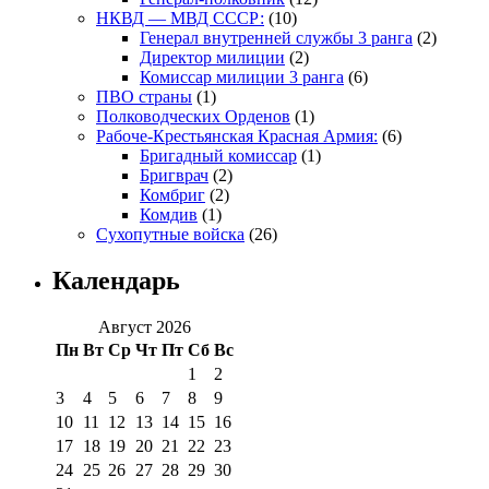
НКВД — МВД СССР:
(10)
Генерал внутренней службы 3 ранга
(2)
Директор милиции
(2)
Комиссар милиции 3 ранга
(6)
ПВО страны
(1)
Полководческих Орденов
(1)
Рабоче-Крестьянская Красная Армия:
(6)
Бригадный комиссар
(1)
Бригврач
(2)
Комбриг
(2)
Комдив
(1)
Сухопутные войска
(26)
Календарь
Август 2026
Пн
Вт
Ср
Чт
Пт
Сб
Вс
1
2
3
4
5
6
7
8
9
10
11
12
13
14
15
16
17
18
19
20
21
22
23
24
25
26
27
28
29
30