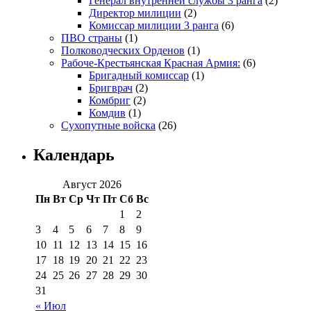
Генерал внутренней службы 3 ранга
(2)
Директор милиции
(2)
Комиссар милиции 3 ранга
(6)
ПВО страны
(1)
Полководческих Орденов
(1)
Рабоче-Крестьянская Красная Армия:
(6)
Бригадный комиссар
(1)
Бригврач
(2)
Комбриг
(2)
Комдив
(1)
Сухопутные войска
(26)
Календарь
Август 2026
Пн
Вт
Ср
Чт
Пт
Сб
Вс
1
2
3
4
5
6
7
8
9
10
11
12
13
14
15
16
17
18
19
20
21
22
23
24
25
26
27
28
29
30
31
« Июл